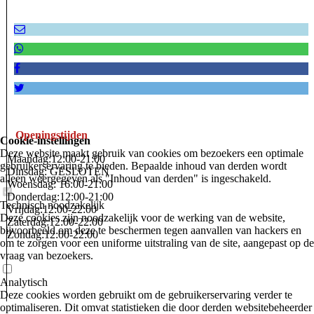
Openingstijden
Cookie-instellingen
Deze website maakt gebruik van cookies om bezoekers een optimale
Maandag:12:00-21:00
gebruikerservaring te bieden. Bepaalde inhoud van derden wordt
Dinsdag: GESLOTEN
alleen weergegeven als "Inhoud van derden" is ingeschakeld.
Woensdag: 16:00-21:00
Donderdag:12:00-21:00
Technisch noodzakelijk
Vrijdag:12:00-22:00
Deze cookies zijn noodzakelijk voor de werking van de website,
Zaterdag:12:00-22:00
bijvoorbeeld om deze te beschermen tegen aanvallen van hackers en
Zondag:12:00-22:00
om te zorgen voor een uniforme uitstraling van de site, aangepast op de
vraag van bezoekers.
Analytisch
Deze cookies worden gebruikt om de gebruikerservaring verder te
optimaliseren. Dit omvat statistieken die door derden websitebeheerder