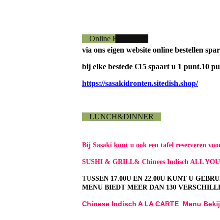
Online Bestellen
via ons eigen website online bestellen sp
bij elke bestede €15 spaart u 1 punt.10 pu
https://sasakidronten.sitedish.shop/
LUNCH&DINNER
Bij Sasaki kunt u ook een tafel reserveren vo
SUSHI & GRILL& Chinees Indisch ALL Y
TU
SSEN 17.00U EN 22.00U KUNT U GEB
MENU BIEDT MEER DAN 130 VERSCHILL
Chinese Indisch A LA CARTE Menu Beki