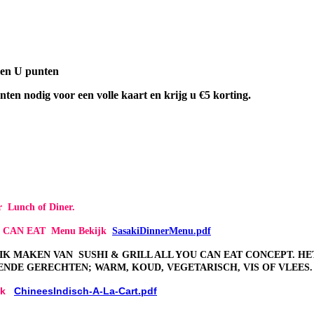
aren U punten
nten nodig voor een volle kaart en krijg u €5 korting.
or Lunch of Diner.
OU CAN EAT Menu Bekijk
SasakiDinnerMenu.pdf
RUIK MAKEN VAN SUSHI & GRILL ALL YOU CAN EAT CONCEPT. HE
ENDE GERECHTEN; WARM, KOUD, VEGETARISCH, VIS OF VLEES.
jk
ChineesIndisch-A-La-Cart.pdf