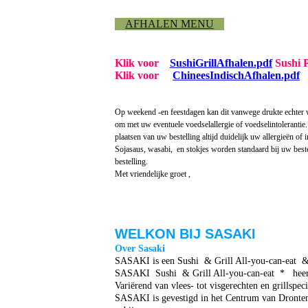
AFHALEN MENU
Klik voor
SushiGrillAfhalen.pdf
Sushi 
Klik voor
ChineesIndischAfhalen.pdf
C
Op weekend -en feestdagen kan dit vanwege drukte echter wa
om met uw eventuele voedselallergie of voedselintolerantie. E
plaatsen van uw bestelling altijd duidelijk uw allergieën of 
Sojasaus, wasabi, en stokjes worden standaard bij uw best
bestelling.
Met vriendelijke groet ,
WELKON BIJ SASAKI
Over Sasaki
SASAKI is een Sushi & Grill All-you-can-eat & 
SASAKI Sushi & Grill All-you-can-eat * heerlijk
Variërend van vlees- tot visgerechten en grillspeci
SASAKI is gevestigd in het Centrum van Dronten,