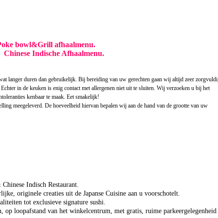
Poke bowl&Grill afhaalmenu.
hinese Indische Afhaalmenu.
t langer duren dan gebruikelijk. Bij bereiding van uw gerechten gaan wij altijd zeer zorgvuld
chter in de keuken is enig contact met allergenen niet uit te sluiten. Wij verzoeken u bij het
intoleranties kenbaar te maak. Eet smakelijk!
elling meegeleverd. De hoeveelheid hiervan bepalen wij aan de hand van de grootte van uw
Chinese Indisch Restaurant.
e, originele creaties uit de Japanse Cuisine aan u voorschotelt.
aliteiten tot exclusieve signature sushi.
 op loopafstand van het winkelcentrum, met gratis, ruime parkeergelegenheid